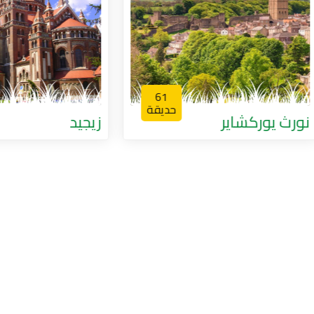
3
61
حديقة
حد
وركشاير
زيجيد