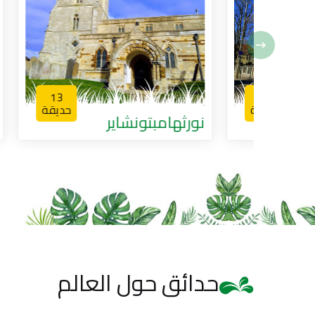
13
5
يقة
حديقة
نورثهامبتونشاير
نورث ي
حدائق حول العالم