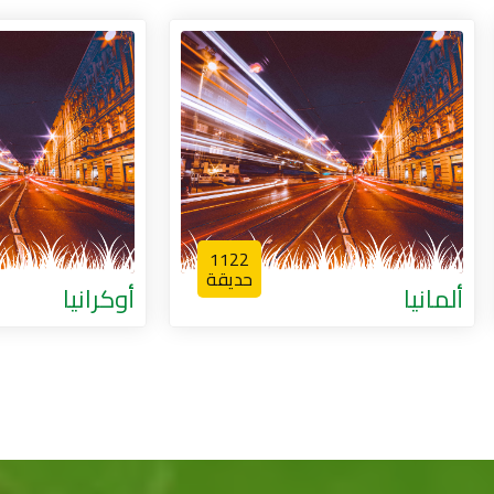
9
1122
حديقة
حد
أوكرانيا