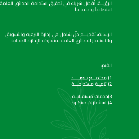
الرؤيــة: أفضل شريك في تحقيق استدامة الحدائق العامة
اقتصادياً واجتماعياً
الرسالة: تقديـــم حلّ شامل في إدارة الترفيه والتسويق
والاستثمار للحدائق العامة بمشاركة الإدارة المحلية
القيم:
1) مجتمـــع سعيـــــد
2) تنميـة مستدامـــة
3)خدمات مستقبليــة
4) استثمارات مبتكـرة