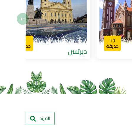
7
1
يقة
حديقة
دبرتسن
فاليتا
المزيد