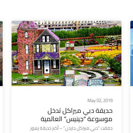
May 02, 2019
حديقة دبي ميراكل تدخل
موسوعة “جينيس” العالمية
حققت “دبي ميراكل جاردن” – أكبر حديقة زهور