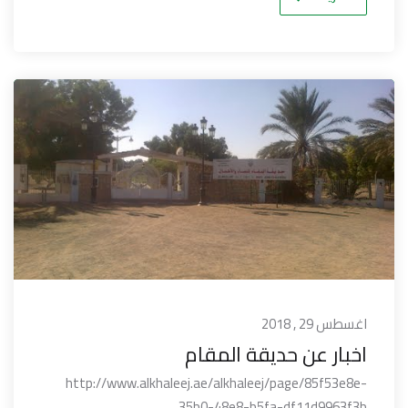
اغسطس 29 , 2018
اخبار عن حديقة المقام
http://www.alkhaleej.ae/alkhaleej/page/85f53e8e-
35b0-48e8-b5fa-df11d9963f3b ...