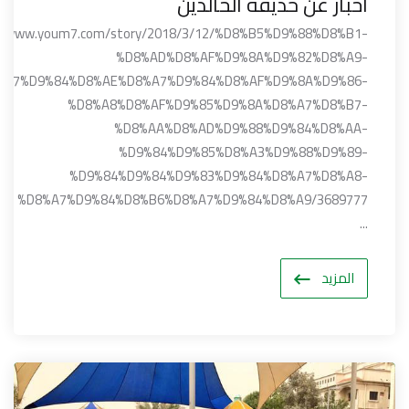
اخبار عن حديقة الخالدين
://www.youm7.com/story/2018/3/12/%D8%B5%D9%88%D8%B1-
%D8%AD%D8%AF%D9%8A%D9%82%D8%A9-
%A7%D9%84%D8%AE%D8%A7%D9%84%D8%AF%D9%8A%D9%86-
%D8%A8%D8%AF%D9%85%D9%8A%D8%A7%D8%B7-
%D8%AA%D8%AD%D9%88%D9%84%D8%AA-
%D9%84%D9%85%D8%A3%D9%88%D9%89-
%D9%84%D9%84%D9%83%D9%84%D8%A7%D8%A8-
%D8%A7%D9%84%D8%B6%D8%A7%D9%84%D8%A9/3689777
...
المزيد