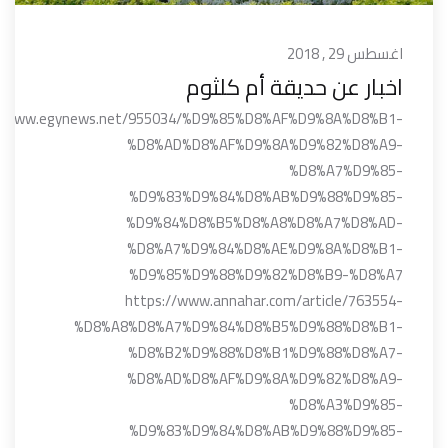
اغسطس 29 , 2018
اخبار عن حديقة أم كلثوم
//www.egynews.net/955034/%D9%85%D8%AF%D9%8A%D8%B1-
%D8%AD%D8%AF%D9%8A%D9%82%D8%A9-
%D8%A7%D9%85-
%D9%83%D9%84%D8%AB%D9%88%D9%85-
%D9%84%D8%B5%D8%A8%D8%A7%D8%AD-
%D8%A7%D9%84%D8%AE%D9%8A%D8%B1-
%D9%85%D9%88%D9%82%D8%B9-%D8%A7
https://www.annahar.com/article/763554-
%D8%A8%D8%A7%D9%84%D8%B5%D9%88%D8%B1-
%D8%B2%D9%88%D8%B1%D9%88%D8%A7-
%D8%AD%D8%AF%D9%8A%D9%82%D8%A9-
%D8%A3%D9%85-
%D9%83%D9%84%D8%AB%D9%88%D9%85-