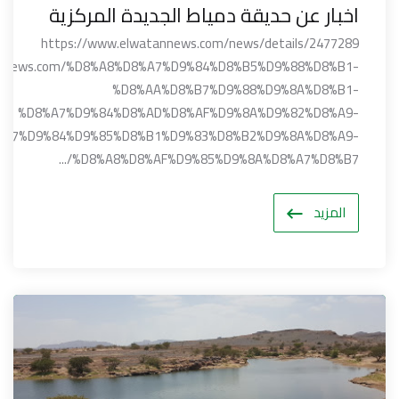
اخبار عن حديقة دمياط الجديدة المركزية
https://www.elwatannews.com/news/details/2477289
attnews.com/%D8%A8%D8%A7%D9%84%D8%B5%D9%88%D8%B1-
%D8%AA%D8%B7%D9%88%D9%8A%D8%B1-
%D8%A7%D9%84%D8%AD%D8%AF%D9%8A%D9%82%D8%A9-
%A7%D9%84%D9%85%D8%B1%D9%83%D8%B2%D9%8A%D8%A9-
%D8%A8%D8%AF%D9%85%D9%8A%D8%A7%D8%B7/...
المزيد