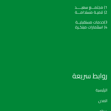
1) مجتمـــع سعيـــــد
2) تنميـة مستدامـــة
3)خدمات مستقبليــة
4) استثمارات مبتكـرة
روابط سريعة
الرئيسية
المدن