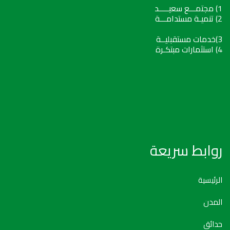
1) مجتمـــع سعيـــــد
2) تنميـة مستدامـــة
3)خدمات مستقبليــة
4) استثمارات مبتكـرة
روابط سريعة
الرئيسية
المدن
حدائق