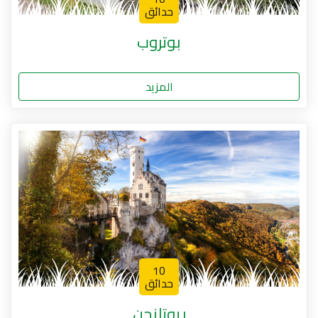
حدائق
بوتروب
المزيد
10
حدائق
ريوتلنجن