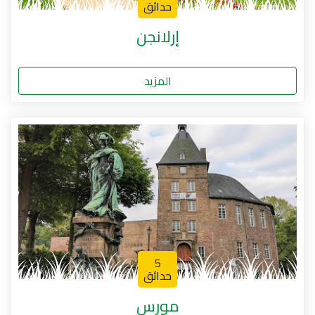
حدائق
إرلانجن
المزيد
5
حدائق
مورس