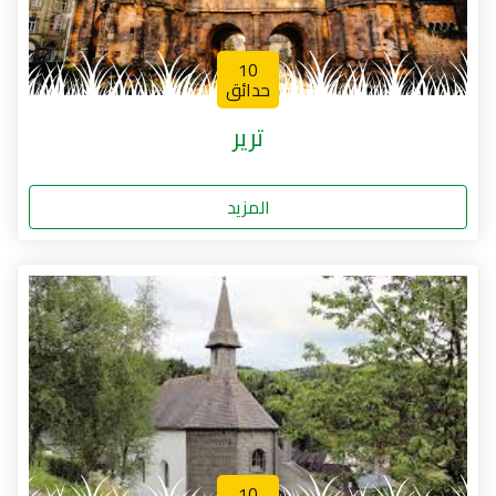
10
حدائق
ترير
المزيد
10