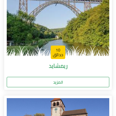
10
حدائق
ريمشايد
المزيد