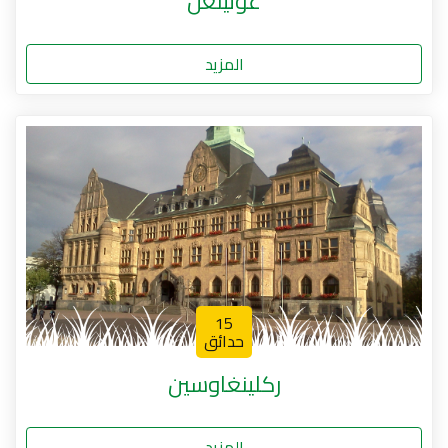
غوتينغن
المزيد
15
حدائق
ركلينغاوسين
المزيد