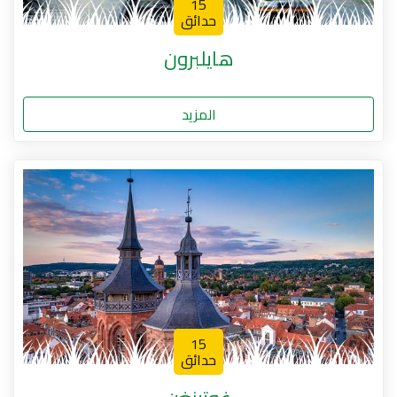
15
حدائق
هايلبرون
المزيد
15
حدائق