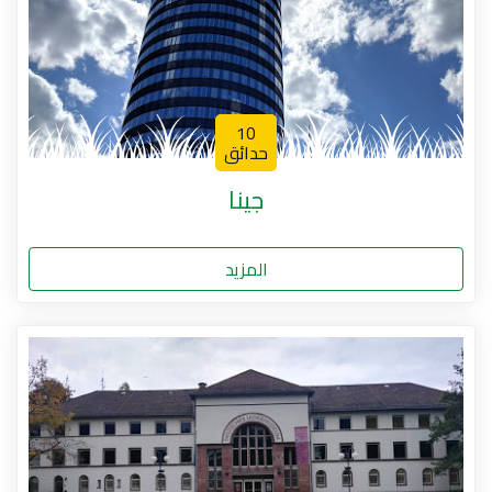
10
حدائق
جينا
المزيد