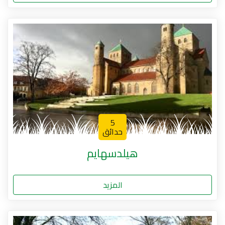
5
حدائق
هيلدسهايم
المزيد