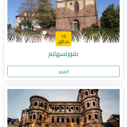
10
حدائق
بفورتسهايم
المزيد