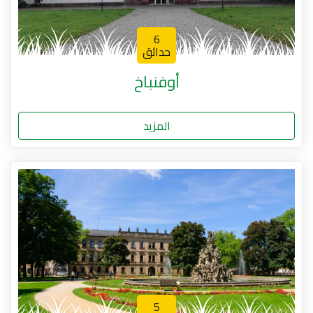
6
حدائق
أوفنباخ
المزيد
5