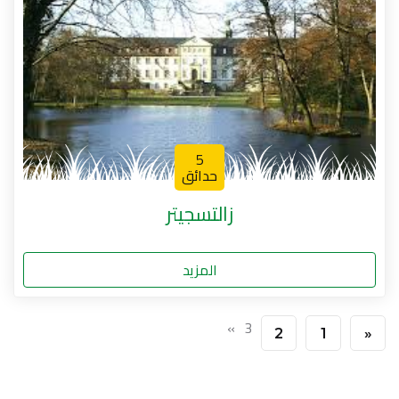
5
حدائق
زالتسجيتر
المزيد
»
3
2
1
«