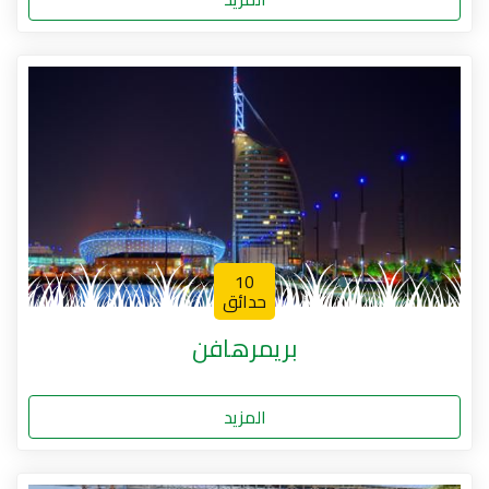
10
حدائق
بريمرهافن
المزيد