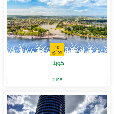
10
حدائق
كوبلنز
المزيد