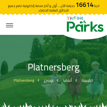
16614
لدينا
حديقة الآن ... أول و أكبر منصة إلكترونية تضم جميع
الحدائق العامة الخضراء
Platnersberg
Platnersberg
نورنبرغ
ألمانيا
الرئيسية