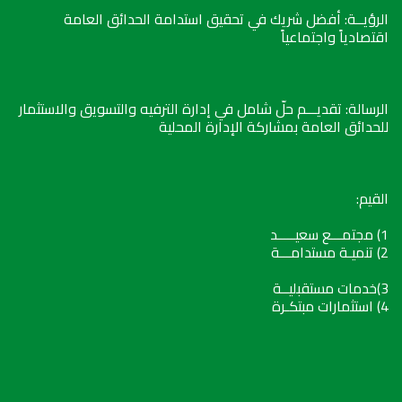
الرؤيــة: أفضل شريك في تحقيق استدامة الحدائق العامة
اقتصادياً واجتماعياً
الرسالة: تقديـــم حلّ شامل في إدارة الترفيه والتسويق والاستثمار
للحدائق العامة بمشاركة الإدارة المحلية
القيم:
1) مجتمـــع سعيـــــد
2) تنميـة مستدامـــة
3)خدمات مستقبليــة
4) استثمارات مبتكـرة