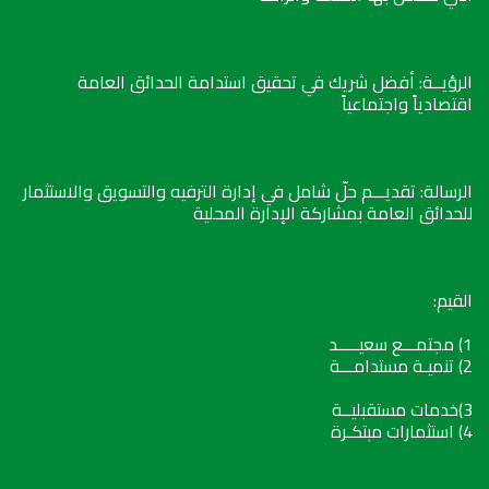
الرؤيــة: أفضل شريك في تحقيق استدامة الحدائق العامة
اقتصادياً واجتماعياً
الرسالة: تقديـــم حلّ شامل في إدارة الترفيه والتسويق والاستثمار
للحدائق العامة بمشاركة الإدارة المحلية
القيم:
1) مجتمـــع سعيـــــد
2) تنميـة مستدامـــة
3)خدمات مستقبليــة
4) استثمارات مبتكـرة