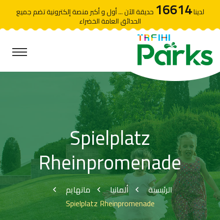
16614
لدينا
حديقة الآن ... أول و أكبر منصة إلكترونية تضم جميع
الحدائق العامة الخضراء
Spielplatz
Rheinpromenade
الرئيسية
ألمانيا
مانهايم
Spielplatz Rheinpromenade