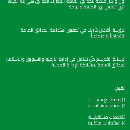
أول وأكبر منصة للحدائق العامة الخضراء.الحدائق هي رئة الحياة
التي نتنفس بها المتعة والراحة
الرؤيــة: أفضل شريك في تحقيق استدامة الحدائق العامة
اقتصادياً واجتماعياً
الرسالة: تقديـــم حلّ شامل في إدارة الترفيه والتسويق والاستثمار
للحدائق العامة بمشاركة الإدارة المحلية
القيم:
1) مجتمـــع سعيـــــد
2) تنميـة مستدامـــة
3)خدمات مستقبليــة
4) استثمارات مبتكـرة