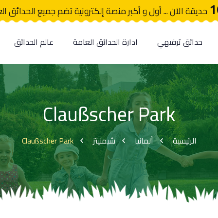
1
حديقة الآن ... أول و أكبر منصة إلكترونية تضم جميع الحدائق ال
حدائق ترفيهي
ادارة الحدائق العامة
عالم الحدائق
Claußscher Park
Claußscher Park
شيمنيتز
ألمانيا
الرئيسية