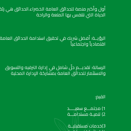
أول وأكبر منصة للحدائق العامة الخضراء.الحدائق هي رئة
الحياة التي نتنفس بها المتعة والراحة
الرؤيــة: أفضل شريك في تحقيق استدامة الحدائق العامة
اقتصادياً واجتماعياً
الرسالة: تقديـــم حلّ شامل في إدارة الترفيه والتسويق
والاستثمار للحدائق العامة بمشاركة الإدارة المحلية
القيم:
1) مجتمـــع سعيـــــد
2) تنميـة مستدامـــة
3)خدمات مستقبليــة