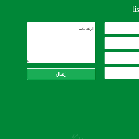
ا
إرسال