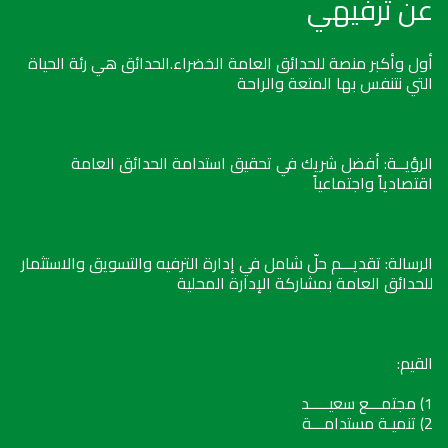
عن ترفيهي
أول وأكبر منصة للحدائق العامة الخضراء.الحدائق هي رئة الحياة
التي نتنفس بها المتعة والراحة
الرؤيــة: أفضل شريك في تحقيق استدامة الحدائق العامة
اقتصادياً واجتماعياً
الرسالة: تقديـــم حلّ شامل في إدارة الترفيه والتسويق والاستثمار
للحدائق العامة بمشاركة الإدارة المحلية
القيم:
1) مجتمـــع سعيـــــد
2) تنميـة مستدامـــة