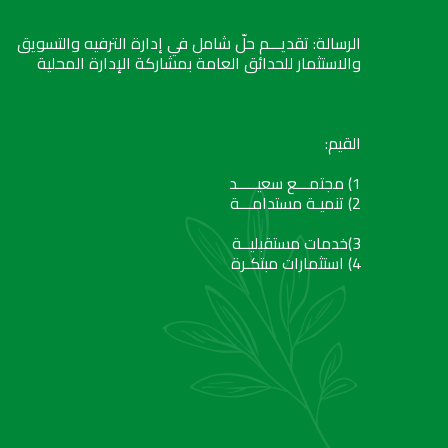
الرسالة: تقديـــم حلّ شامل في إدارة الترفيه والتسويق
والاستثمار للحدائق العامة بمشاركة الإدارة المحلية
القيم:
1) مجتمـــع سعيـــــد
2) تنميـة مستدامـــة
3)خدمات مستقبليــة
4) استثمارات مبتكـرة