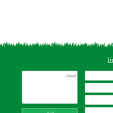
ا
إرسال