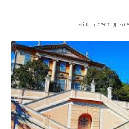
السبت, الاحد, الاتنين, الاربعاء, الخميس, الجمعة : 08:00 ص إلى 07:00 م . الثلاثاء :