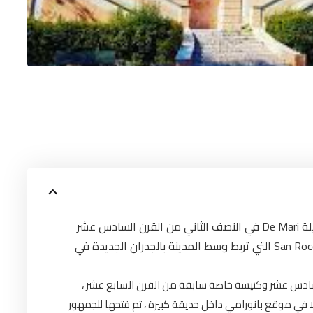
تم بناء Villa Gruber De Mari من قبل عائلة Maro النبيلة De Mari في النصف الثاني من القرن السادس عشر
في منطقة الضواحي بين مدينتي Sant'Anna و San Rocchino التي تربط وسط المدينة بالجدران الجديدة في
رن السادس عشر وكنيسة خاصة سابقة من القرن السابع عشر
فيلا في موقع بانورامي داخل حديقة كبيرة ، تم فتحها للجمهور