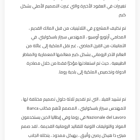
تغييرات في العقود الأخيرة والتي غيرت التصميم الأصلي بشكل
كبير.
تم تكليف المشروع في الثلاثينيات من قبل المالك القديم ،
المحامي أرتورو أوسيو ، للمهندس سيزار باسكوليتي. في
الثمانينات من القرن الماضي ، غير نقل الملكية إلى عائلة من
العالم الآخر الروماني بشكل كبير معالمها المعمارية والمناظر
الطبيعية ، حيث تم استعادتها مؤخرًا فقط من خلال مصادرة
الدولة وتخصيص الملكية إلى بلدية روما.
تم تشييد الفيلا ، التي تم تقديم ثلاثة حلول تصميم مختلفة لها ،
للمهندس سيزار باسكوليتي ، المصمم لأهم مكاتب Banca
Nazionale del Lavoro في روما وفي إيطاليا الذين يستخدمون
المواد والتوليفات اللونية للتقاليد الرومانية القديمة ، لقد صمم
مبنىً ذا هيكل رصين وأنيق ، بهيكل ممدود ، يتخلله الجانب