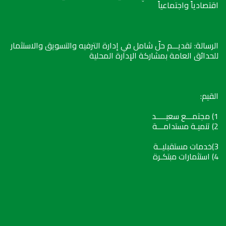
اقتصادياً واجتماعياً
الرسالة: تقديـــم حلّ شامل في إدارة الترفيه والتسويق والاستثمار
للحدائق العامة بمشاركة الإدارة المحلية
القيم:
1) مجتمـــع سعيـــــد
2) تنميـة مستدامـــة
3)خدمات مستقبليــة
4) استثمارات مبتكـرة