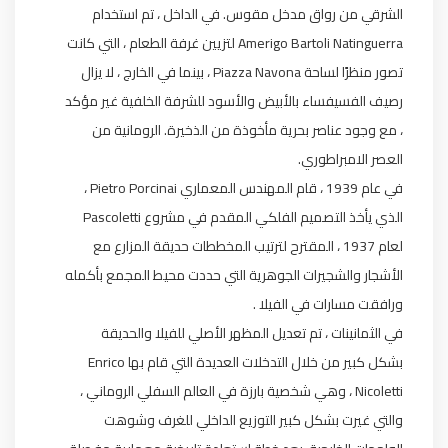
الشرقي من رواق مدخل مقوس. في الداخل ، تم استخدام
Amerigo Bartoli Natinguerra لتزيين غرفة الطعام ، التي كانت
تصور منظرًا لساحة Piazza Navona ، بينما في الخارج ، لا يزال
رصيف الفسيفساء بالأبيض والأسود للشرفة الخلفية غير مؤكد
، مع وجود عناصر بحرية مأخوذة من الذخيرة. الرومانية من
العصر الامبراطوري.
في عام 1939 ، قام المهندس المعماري Pietro Porcinai ،
الذي يأخذ التصميم الفلكي المقدم في مشروع Pascoletti
لعام 1937 ، المقترح لترتيب المخططات حديقة المزارع مع
الأشجار والشجيرات الجوهرية التي حددت محيط المجمع بأكمله
ورافقت مسارات في الفيلا .
في الثمانينات ، تم تعديل المظهر الأصلي للفيلا والحديقة
بشكل كبير من خلال التدخلات العديدة التي قام بها Enrico
Nicoletti ، وهي شخصية بارزة في العالم السفلي الروماني ،
والتي غيرت بشكل كبير التوزيع الداخلي للغرف وشوهت