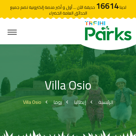
16614
لدينا
حديقة الآن ... أول و أكبر منصة إلكترونية تضم جميع
الحدائق العامة الخضراء
Villa Osio
Villa Osio
روما
إيطاليا
الرئيسية