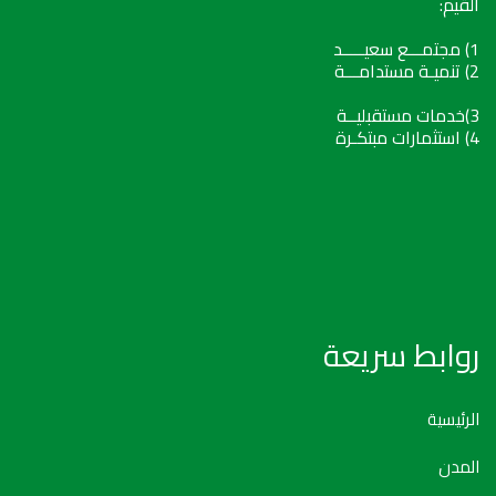
القيم:
1) مجتمـــع سعيـــــد
2) تنميـة مستدامـــة
3)خدمات مستقبليــة
4) استثمارات مبتكـرة
روابط سريعة
الرئيسية
المدن