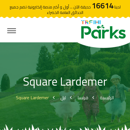
16614
لدينا
حديقة الآن ... أول و أكبر منصة إلكترونية تضم جميع
الحدائق العامة الخضراء
Square Lardemer
Square Lardemer
ليل
فرنسا
الرئيسية