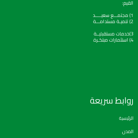
القيم:
1) مجتمـــع سعيـــــد
2) تنميـة مستدامـــة
3)خدمات مستقبليــة
4) استثمارات مبتكـرة
روابط سريعة
الرئيسية
المدن