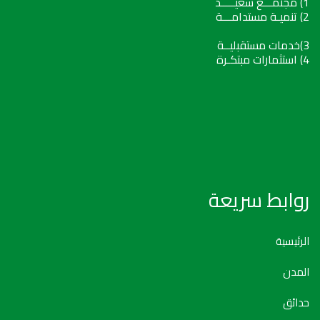
1) مجتمـــع سعيـــــد
2) تنميـة مستدامـــة
3)خدمات مستقبليــة
4) استثمارات مبتكـرة
روابط سريعة
الرئيسية
المدن
حدائق