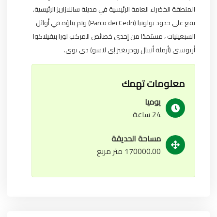
المنطقة الخضراء العامة الرئيسية في مدينة سانلازاريز الرئيسية.
يقع على حدود بولونيا (Parco dei Cedri) وتم بناؤه في أوائل
السبعينيات ، مستمدًا من إحدى خصائص المركب لورا بيفيلاكوا
أريوستي (أرملة أنيبال رودريغيز إي لاسو) دي بوي.
معلومات تهمك
يوميا
24 ساعة
مساحة الحديقة
170000.00 متر مربع