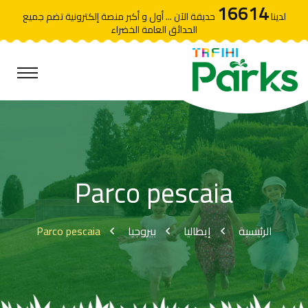
16614
لدينا
حديقة الآن ... أول و أكبر منصة إلكترونية تضم جميع
الحدائق العامة الخضراء
Parco pescaia
Parco pescaia
بيروجيا
إيطاليا
الرئيسية