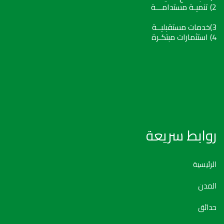
2) تنميـة مستدامـــة
3)خدمات مستقبليــة
4) استثمارات مبتكـرة
روابط سريعة
الرئيسية
المدن
حدائق