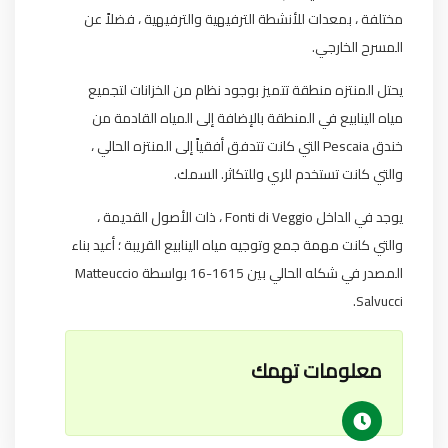
مختلفة ، بمعدات للأنشطة الترفيهية والترفيهية ، فضلاً عن
المسرح الخارجي.
يحتل المنتزه منطقة تتميز بوجود نظام من الخزانات لتجميع
مياه الينابيع في المنطقة بالإضافة إلى المياه القادمة من
خندق Pescaia التي كانت تتدفق أفقياً إلى المنتزه الحالي ،
والتي كانت تستخدم للري وللتكاثر. السمك.
يوجد في الداخل Fonti di Veggio ، ذات الأصول القديمة ،
والتي كانت مهمة جمع وتوجيه مياه الينابيع القريبة ؛ أعيد بناء
المصدر في شكله الحالي بين 1615-16 بواسطة Matteuccio
Salvucci.
معلومات تهمك