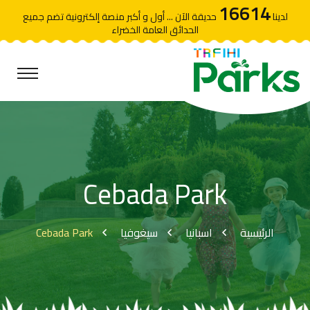
16614
لدينا
حديقة الآن ... أول و أكبر منصة إلكترونية تضم جميع
الحدائق العامة الخضراء
Cebada Park
Cebada Park
سيغوفيا
اسبانيا
الرئيسية