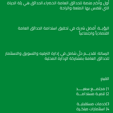
أول وأكبر منصة للحدائق العامة الخضراء.الحدائق هي رئة الحياة
التي نتنفس بها المتعة والراحة
الرؤيــة: أفضل شريك في تحقيق استدامة الحدائق العامة
اقتصادياً واجتماعياً
الرسالة: تقديـــم حلّ شامل في إدارة الترفيه والتسويق والاستثمار
للحدائق العامة بمشاركة الإدارة المحلية
القيم:
1) مجتمـــع سعيـــــد
2) تنميـة مستدامـــة
3)خدمات مستقبليــة
4) استثمارات مبتكـرة