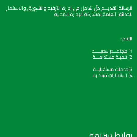
الرسالة: تقديـــم حلّ شامل في إدارة الترفيه والتسويق والاستثمار
للحدائق العامة بمشاركة الإدارة المحلية
القيم:
1) مجتمـــع سعيـــــد
2) تنميـة مستدامـــة
3)خدمات مستقبليــة
4) استثمارات مبتكـرة
روابط سريعة