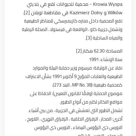
Krowia Wyspa - محمية للحيوانات تقع في بلديتي
Wilków و Kazimierz Dolny في مقاطعة لوبلان [2].
تقع المحمية داخل منتزه كازيميرسكي للمناظر الطبيعية
وتشمل جزيرة كاو ، الواقعة في فيستولا ، الضحلة الرملية
والمياه الساحلية [3].
المساحة: 62.30 هكتار [2]
سنة الإنشاء: 1991
نقلا عن الوثيقة: مرسوم وزير حماية البيئة والموارد
الطبيعية والغابات المؤرخ 9 أكتوبر 1991 بشأن الاعتراف
كمحمية طبيعية (MP No. 38 ، البند 273).
موضوع الحماية (وفقًا لقانون التعيين): الحفاظ على
مواقع التكاثر لكثير من أنواع الطيور.
تشمل الطيور التي تعشش في الجزيرة ، من بين أشياء
أخرى: المحار ، الزقزاق الحلقية ، الزقزاق النهري ، التلويح ،
النورس ذي الرؤوس البيضاء ، النورس ذي الرؤوس
السوداء ، النورس الشائع