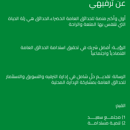
عن ترفيهي
أول وأكبر منصة للحدائق العامة الخضراء.الحدائق هي رئة الحياة
التي نتنفس بها المتعة والراحة
الرؤيــة: أفضل شريك في تحقيق استدامة الحدائق العامة
اقتصادياً واجتماعياً
الرسالة: تقديـــم حلّ شامل في إدارة الترفيه والتسويق والاستثمار
للحدائق العامة بمشاركة الإدارة المحلية
القيم:
1) مجتمـــع سعيـــــد
2) تنميـة مستدامـــة