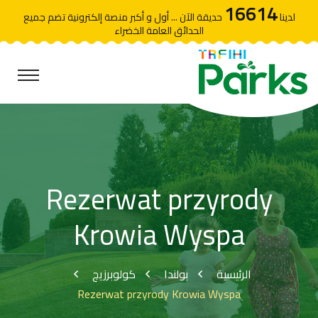
16614
لدينا
حديقة الآن ... أول و أكبر منصة إلكترونية تضم جميع
الحدائق العامة الخضراء
Rezerwat przyrody
Krowia Wyspa
الرئيسية
بولندا
كولوبرزيج
Rezerwat przyrody Krowia Wyspa