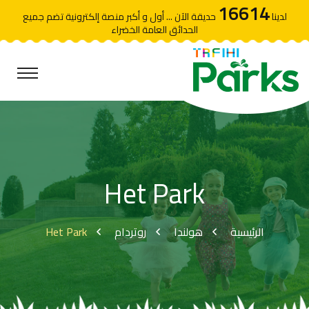
16614
لدينا
حديقة الآن ... أول و أكبر منصة إلكترونية تضم جميع
الحدائق العامة الخضراء
Het Park
Het Park
روتردام
هولندا
الرئيسية