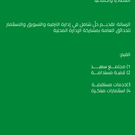
اقتصادياً واجتماعياً
الرسالة: تقديـــم حلّ شامل في إدارة الترفيه والتسويق والاستثمار
للحدائق العامة بمشاركة الإدارة المحلية
القيم:
1) مجتمـــع سعيـــــد
2) تنميـة مستدامـــة
3)خدمات مستقبليــة
4) استثمارات مبتكـرة