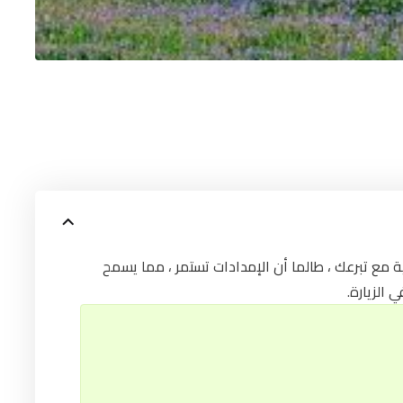
سوف تتلقى بطاقة Park Sorghvliet رعك ، طالما أن الإمدادات تستمر ، مما يسمح
 الزيارة