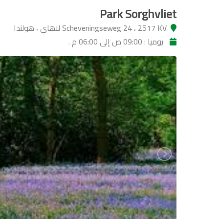
Park Sorghvliet
Scheveningseweg 24 ، 2517 KV لاهاي ، هولندا
يوميا : 09:00 ص إلى 06:00 م .