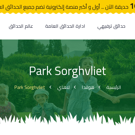
1
حديقة الآن ... أول و أكبر منصة إلكترونية تضم جميع الحدائق ال
حدائق ترفيهي
ادارة الحدائق العامة
عالم الحدائق
Park Sorghvliet
Park Sorghvliet
لاهاي
هولندا
الرئيسية