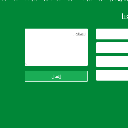
ا
إرسال