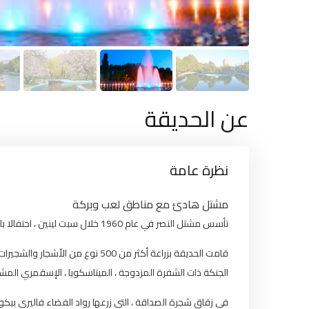
عن الحديقة
نظرة عامة
مشتل هادئ مع مناطق لعب وبركة
تأسس مشتل النصر في عام 1960 خلال سبت لينين ، احتفالا بالذكرى التسعين لميلاد لينين (يحمل في الأصل اسمه).
قامت الحديقة بزراعة أكثر من 500 نو ،
الجنكة ذات الشفرة المزدوجة ، الميتاسكويا ، الإسقمري الم.
في زقاق شجرة الصداقة ، التي زرعها رواد الفضاء فاليري .