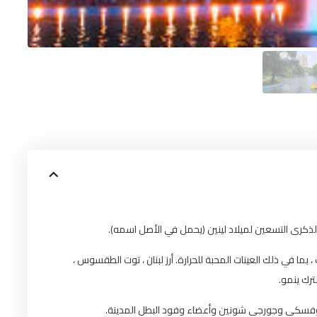
ع من الأشجار والشجيرات ، بما في ذلك العينات المحبة للحرارة. أرز لبنان ، توت الطقسوس
شترك ينمو
بيكوفسكي وجورجي شونين وأعضاء وفود البطل المدينة