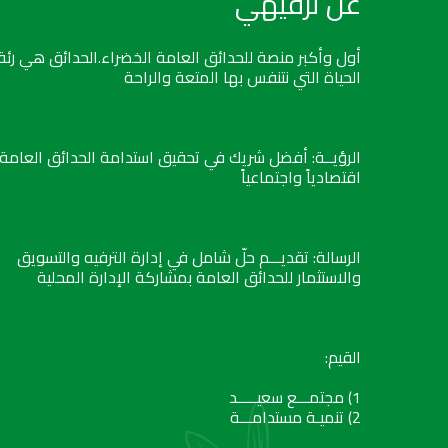
عن ترفيهي
أول وأكبر منصة للحدائق العامة الخضراء.الحدائق هي رئة
الحياة التي نتنفس بها المتعة والراحة
الرؤيــة: أفضل شريك في تحقيق استدامة الحدائق العامة
اقتصادياً واجتماعياً
الرسالة: تقديـــم حلّ شامل في إدارة الترفيه والتسويق
والاستثمار للحدائق العامة بمشاركة الإدارة المحلية
القيم:
1) مجتمـــع سعيـــــد
2) تنميـة مستدامـــة