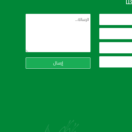
ا
إرسال