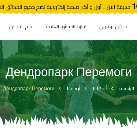
1
حديقة الآن ... أول و أكبر منصة إلكترونية تضم جميع الحدائق ال
حدائق ترفيهي
ادارة الحدائق العامة
عالم الحدائق
Дендропарк Перемоги
Дендропарк Перемоги
أوديسا
أوكرانيا
الرئيسية