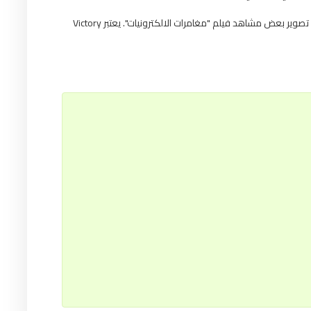
يوجد نظام أحواض اصطناعية يبلغ طولها 700 متر ، وقد تم هنا تصوير بعض مشاهد فيلم "مغامرات الالكترونيات". يعتبر Victory