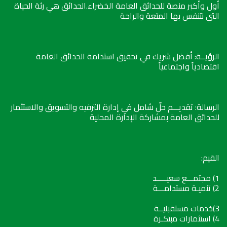
أول وأكبر منصة للحدائق العامة الخضراء.الحدائق هي رئة الحياة
التي نتنفس بها المتعة والراحة
الرؤيــة: أفضل شريك في تحقيق استدامة الحدائق العامة
اقتصادياً واجتماعياً
الرسالة: تقديـــم حلّ شامل في إدارة الترفيه والتسويق والاستثمار
للحدائق العامة بمشاركة الإدارة المحلية
القيم:
1) مجتمـــع سعيـــــد
2) تنميـة مستدامـــة
3)خدمات مستقبليــة
4) استثمارات مبتكـرة