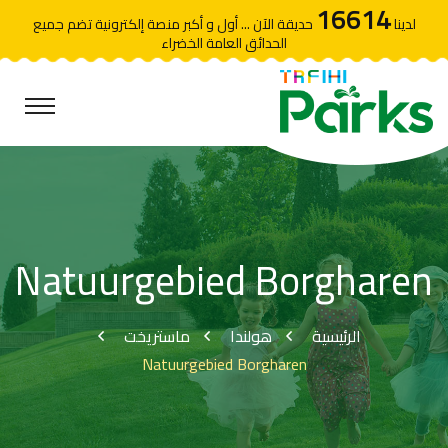
16614
لدينا
حديقة الآن ... أول و أكبر منصة إلكترونية تضم جميع
الحدائق العامة الخضراء
Natuurgebied Borgharen
الرئيسية
هولندا
ماستريخت
Natuurgebied Borgharen