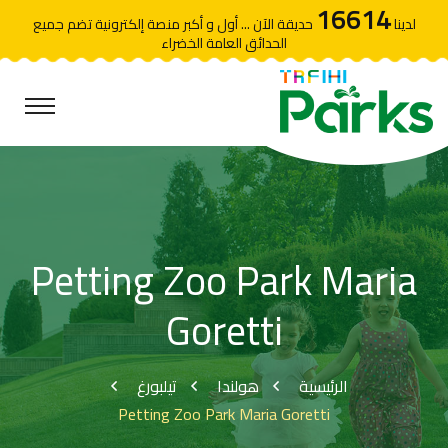
16614
لدينا
حديقة الآن ... أول و أكبر منصة إلكترونية تضم جميع
الحدائق العامة الخضراء
Petting Zoo Park Maria
Goretti
الرئيسية
هولندا
تيلبورغ
Petting Zoo Park Maria Goretti