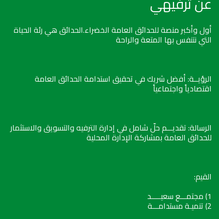
عن ترفيهي
أول وأكبر منصة للحدائق العامة الخضراء.الحدائق هي رئة الحياة
التي نتنفس بها المتعة والراحة
الرؤيــة: أفضل شريك في تحقيق استدامة الحدائق العامة
اقتصادياً واجتماعياً
الرسالة: تقديـــم حلّ شامل في إدارة الترفيه والتسويق والاستثمار
للحدائق العامة بمشاركة الإدارة المحلية
القيم:
1) مجتمـــع سعيـــــد
2) تنميـة مستدامـــة