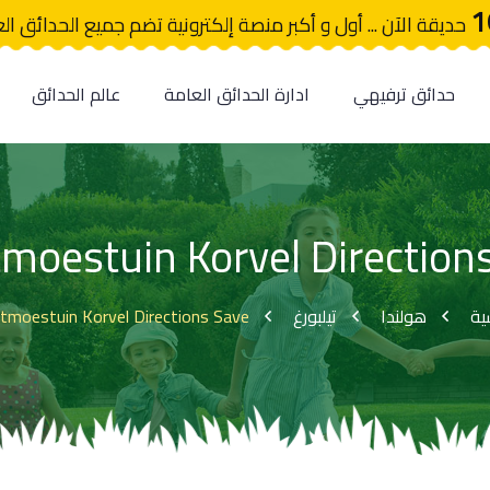
1
حديقة الآن ... أول و أكبر منصة إلكترونية تضم جميع الحدائق ال
حدائق ترفيهي
ادارة الحدائق العامة
عالم الحدائق
moestuin Korvel Direction
tmoestuin Korvel Directions Save
تيلبورغ
هولندا
ية