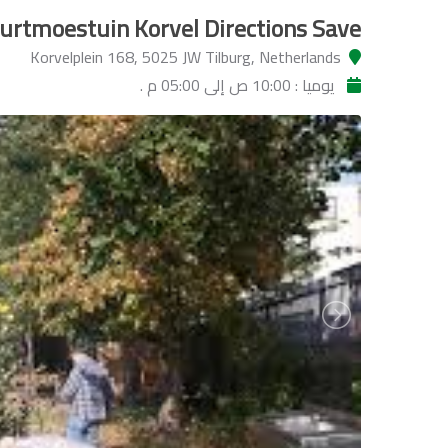
urtmoestuin Korvel Directions Save
Korvelplein 168, 5025 JW Tilburg, Netherlands
يوميا : 10:00 ص إلى 05:00 م .