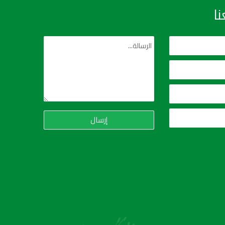
ا
إرسال