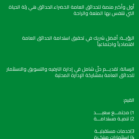
أول وأكبر منصة للحدائق العامة الخضراء.الحدائق هي رئة الحياة
التي نتنفس بها المتعة والراحة
الرؤيــة: أفضل شريك في تحقيق استدامة الحدائق العامة
اقتصادياً واجتماعياً
الرسالة: تقديـــم حلّ شامل في إدارة الترفيه والتسويق والاستثمار
للحدائق العامة بمشاركة الإدارة المحلية
القيم:
1) مجتمـــع سعيـــــد
2) تنميـة مستدامـــة
3)خدمات مستقبليــة
4) استثمارات مبتكـرة