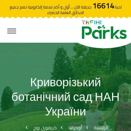
16614
لدينا
حديقة الآن ... أول و أكبر منصة إلكترونية تضم جميع
الحدائق العامة الخضراء
Криворізький
ботанічний сад НАН
України
الرئيسية
أوكرانيا
كريفوي روج