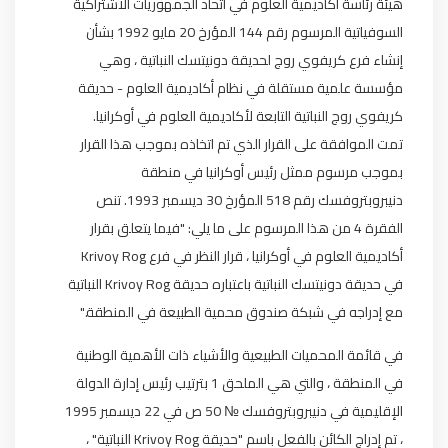
هيئة رئاسة أكاديمية العلوم في اتحاد الجمهوريات الاشتراكية
السوفياتية المرسوم رقم 144 المؤرخ 20 مايو 1992 بشأن
إنشاء فرع كريفوي روج لحديقة دونيتسك النباتية ، وهي
مؤسسة علمية مستقلة في نظام أكاديمية العلوم - حديقة
كريفوي روج النباتية التابعة لأكاديمية العلوم في أوكرانيا.
تمت الموافقة على القرار الذي تم اتخاذه بموجب هذا القرار
بموجب مرسوم ممثل رئيس أوكرانيا في منطقة
دنيبروبتروفسك رقم 518 المؤرخ 30 ديسمبر 1993. تنص
الفقرة 4 من هذا المرسوم على ما يلي: "فيما يتعلق بقرار
أكاديمية العلوم في أوكرانيا ، قرار النظر في فرع Krivoy Rog
في حديقة دونيتسك النباتية باعتباره حديقة Krivoy Rog النباتية
مع إدراجه في شبكة صندوق محمية الطبيعة في المنطقة."
في قائمة المحميات الطبيعية والأشياء ذات الأهمية الوطنية
في المنطقة ، والتي هي الملحق 1 بترتيب رئيس إدارة الدولة
الإقليمية في دنيبروبتروفسك № 50 ص في 22 ديسمبر 1995
، تم إدراج الكائن بالفعل باسم "حديقة Krivoy Rog النباتية" ،