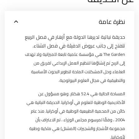
نظرة عامة
حديقة نباتية تديرها الدولة مع أزهار في فصل الربيع
تتفتح إلى جانب عروض الدفيئة في فصل الشتاء.
The Garden هي مؤسسة علمية تابعة للميزانية ولا تهدف
إلى الربح تم إنشاؤها لتنظيم العمل الإبداعي لفريق من
العلماء وحل المشكلات الملحة لتطوير البحوث الأساسية
والتطبيقية في مجال العلوم البيولوجية.
المساحة الحالية هي 52.4 هكتار. وهو مسؤول عن
الأكاديمية الوطنية للعلوم في أوكرانيا. الحديقة النباتية هي
كائن من المحمية الطبيعية الوطنية في أوكرانيا. منذ عام
2004 ، وفقًا لمرسوم مجلس الوزراء ، تم الاعتراف بأن
مجموعة الأشجار والشجيرات (المشتل) هي ملكية وطنية
لأوكرانيا.