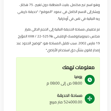
وهو اسم غير مكتمل. بقيت المنطقة دون تغيير ، 75 هكتار ،
ويشار إلى الاسم الكامل في عمود "الموقع": "حديقة كريفي
ريه النباتية في ناس في أوكرانيا".
تم تخفيض مساحة الحديقة النباتية إلى الحجم الحالي بقرار
مجلس دنيبروبيتروفسك الإقليمي № 525-22 / XXIII المؤرخ
19 مارس 2002. سبب تقليل المساحة هو: "توضيح الحدود عند
إصدار قانون بشأن حق استخدام الأراضي"
معلومات تهمك
يوميا
08:00 ص إلى 08:00 م
مساحة الحديقة
524000.00 متر مربع