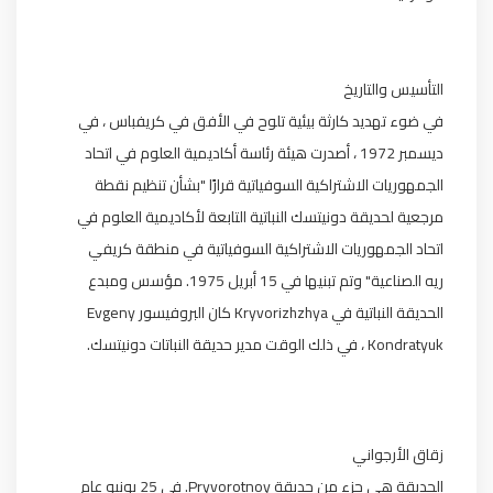
التأسيس والتاريخ
في ضوء تهديد كارثة بيئية تلوح في الأفق في كريفباس ، في
ديسمبر 1972 ، أصدرت هيئة رئاسة أكاديمية العلوم في اتحاد
الجمهوريات الاشتراكية السوفياتية قرارًا "بشأن تنظيم نقطة
مرجعية لحديقة دونيتسك النباتية التابعة لأكاديمية العلوم في
اتحاد الجمهوريات الاشتراكية السوفياتية في منطقة كريفي
ريه الصناعية" وتم تبنيها في 15 أبريل 1975. مؤسس ومبدع
الحديقة النباتية في Kryvorizhzhya كان البروفيسور Evgeny
Kondratyuk ، في ذلك الوقت مدير حديقة النباتات دونيتسك.
زقاق الأرجواني
الحديقة هي جزء من حديقة Pryvorotnoy. في 25 يونيو عام