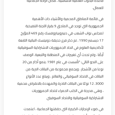
قاعدة البحوث العلمية الأساسية ، مكان الراحة الجماعية
للعمال.
في قائمة المناطق المحمية والأشياء ذات الأهمية
الجمهورية التي توجد في الملحق 9 بقرار اللجنة التنفيذية
لمجلس نواب الشعب في دنيبروبيتروفسك رقم 469 المؤرخ
17 ديسمبر 1990 ، تم ذكر فرع حديقة دونيتسك النباتية التابعة
لأكاديمية العلوم في اتحاد الجمهوريات الاشتراكية السوفياتية
أيضًا ، ولم تحدث أي تغييرات في المنطقة والتبعية. الوصف
على النحو التالي: "تأسست في عام 1981. ينمو أكثر من 20
نوعا من الأشجار ، ويجمع مجموعة من النباتات البرية من
النباتات في الاتحاد السوفياتي والعالم ، ويبلغ عدد الأنواع
3000. 12 نوعًا من النباتات النادرة والمهددة بالانقراض محمية
، وهي مدرجة في الكتب الحمراء لاتحاد الجمهوريات
الاشتراكية السوفياتية والاتحاد السوفيتي
في ضوء الإنجازات الكبيرة التي حققتها الجماعية ، اعتمدت