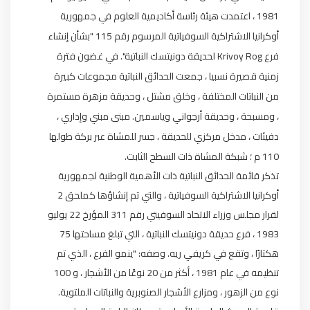
1981 ، اعتمدت هيئة رئاسة أكاديمية العلوم في جمهورية
أوكرانيا الاشتراكية السوفياتية المرسوم رقم 115 "بشأن إنشاء
فرع Krivoy Rog لحديقة دونيتسك النباتية". في غضون فترة
زمنية قصيرة نسبيا ، جمعت الحدائق النباتية مجموعات كبيرة
من النباتات المختلفة ، وخلق مشتل ، وحديقة مزهرة مستمرة
، ومسبحة ، وحديقة أرجواني وياسمين. مبنى مبني وإداري ،
دفيئات ، مدخل مركزي للحديقة ، جسر للمشاة عبر بركة طولها
110 م ؛ شبكة المشاة ذات السطح الثابت.
تذكر قائمة الحدائق النباتية ذات الأهمية الوطنية لجمهورية
أوكرانيا الاشتراكية السوفياتية ، والتي تم إنشاؤها كملحق 2
لقرار مجلس وزراء الاتحاد السوفيتي رقم 311 المؤرخ 22 يوليو
1983 ، فرع حديقة دونيتسك النباتية ، التي تبلغ مساحتها 75
هكتارًا ، وتقع في كريفي ريه. وصفه: "ينمو الفرع ، الذي تم
تنظيمه في عام 1981 ، أكثر من 20 نوعًا من الأشجار ، و 100
نوع من الزهور ، ومزارع الأشجار الصنوبرية والنباتات الملتوية.