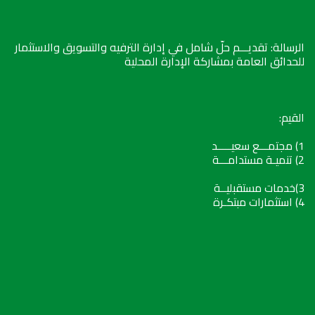
الرسالة: تقديـــم حلّ شامل في إدارة الترفيه والتسويق والاستثمار
للحدائق العامة بمشاركة الإدارة المحلية
القيم:
1) مجتمـــع سعيـــــد
2) تنميـة مستدامـــة
3)خدمات مستقبليــة
4) استثمارات مبتكـرة