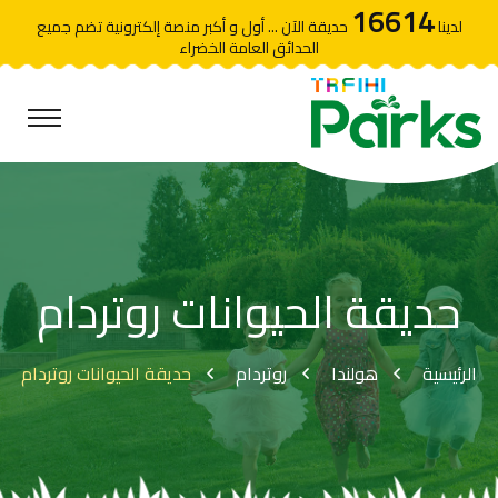
16614
لدينا
حديقة الآن ... أول و أكبر منصة إلكترونية تضم جميع
الحدائق العامة الخضراء
حديقة الحيوانات روتردام
الرئيسية
هولندا
روتردام
حديقة الحيوانات روتردام