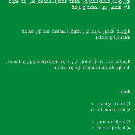
أول وأكبر منصة للحدائق العامة الخضراء.الحدائق هي رئة الحياة
التي نتنفس بها المتعة والراحة
الرؤيــة: أفضل شريك في تحقيق استدامة الحدائق العامة
اقتصادياً واجتماعياً
الرسالة: تقديـــم حلّ شامل في إدارة الترفيه والتسويق والاستثمار
للحدائق العامة بمشاركة الإدارة المحلية
القيم:
1) مجتمـــع سعيـــــد
2) تنميـة مستدامـــة
3)خدمات مستقبليــة
4) استثمارات مبتكـرة