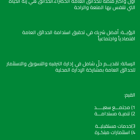
أول وأكبر منصة للحدائق العامة الخضراء.الحدائق هي رئة الحياة
التي نتنفس بها المتعة والراحة
الرؤيــة: أفضل شريك في تحقيق استدامة الحدائق العامة
اقتصادياً واجتماعياً
الرسالة: تقديـــم حلّ شامل في إدارة الترفيه والتسويق والاستثمار
للحدائق العامة بمشاركة الإدارة المحلية
القيم:
1) مجتمـــع سعيـــــد
2) تنميـة مستدامـــة
3)خدمات مستقبليــة
4) استثمارات مبتكـرة