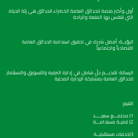
أول وأكبر منصة للحدائق العامة الخضراء.الحدائق هي رئة الحياة
التي نتنفس بها المتعة والراحة
الرؤيــة: أفضل شريك في تحقيق استدامة الحدائق العامة
اقتصادياً واجتماعياً
الرسالة: تقديـــم حلّ شامل في إدارة الترفيه والتسويق والاستثمار
للحدائق العامة بمشاركة الإدارة المحلية
القيم:
1) مجتمـــع سعيـــــد
2) تنميـة مستدامـــة
3)خدمات مستقبليــة