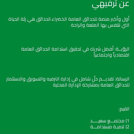
عن ترفيهي
أول وأكبر منصة للحدائق العامة الخضراء.الحدائق هي رئة الحياة
التي نتنفس بها المتعة والراحة
الرؤيــة: أفضل شريك في تحقيق استدامة الحدائق العامة
اقتصادياً واجتماعياً
الرسالة: تقديـــم حلّ شامل في إدارة الترفيه والتسويق والاستثمار
للحدائق العامة بمشاركة الإدارة المحلية
القيم:
1) مجتمـــع سعيـــــد
2) تنميـة مستدامـــة