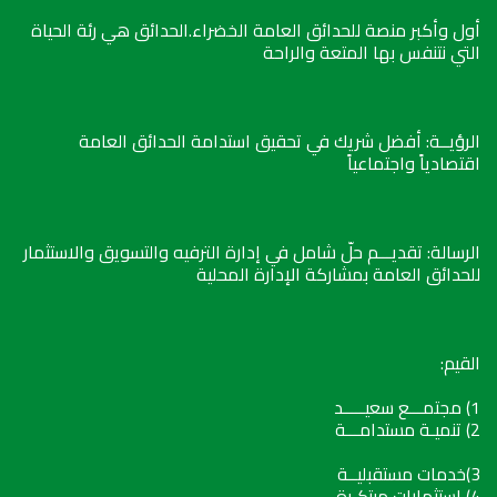
أول وأكبر منصة للحدائق العامة الخضراء.الحدائق هي رئة الحياة
التي نتنفس بها المتعة والراحة
الرؤيــة: أفضل شريك في تحقيق استدامة الحدائق العامة
اقتصادياً واجتماعياً
الرسالة: تقديـــم حلّ شامل في إدارة الترفيه والتسويق والاستثمار
للحدائق العامة بمشاركة الإدارة المحلية
القيم:
1) مجتمـــع سعيـــــد
2) تنميـة مستدامـــة
3)خدمات مستقبليــة
4) استثمارات مبتكـرة