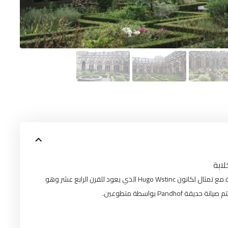
لابة
موطن لنباتات الزينة والأعشاب. يوجد في وسط الحديقة نافورة مع تمثال لكانون Hugo Wstinc الذي يعود للقرن الرابع عشر وهو
شر. تتم صيانة حديقة