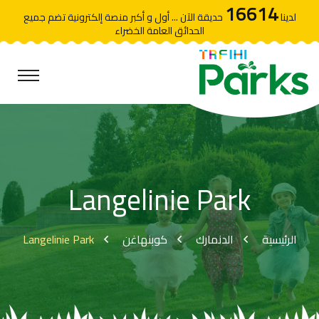
16614
لدينا
حديقة الآن ... أول و أكبر منصة إلكترونية تضم جميع
الحدائق العامة الخضراء
Langelinie Park
Langelinie Park
كوبنهاغن
الدنمارك
الرئيسية