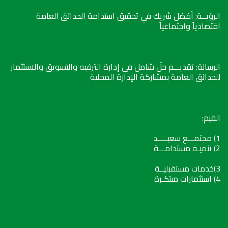
الرؤيــة: أفضل شريك في تحقيق استدامة الحدائق العامة
اقتصادياً واجتماعياً
الرسالة: تقديـــم حلّ شامل في إدارة الترفيه والتسويق والاستثمار
للحدائق العامة بمشاركة الإدارة المحلية
القيم:
1) مجتمـــع سعيـــــد
2) تنميـة مستدامـــة
3)خدمات مستقبليــة
4) استثمارات مبتكـرة