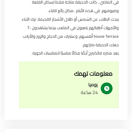
في الماضي ، كانت الحديقة متاحة فقط لسكان القلعة
وضيوفهم. في هذه الأيام ، مكان رائع للقاء.
يبحث الطلاب عن الشمس أو ظلال الأشجار القديمة. ترك الآباء
والأمهات أطفالهم يلعبون في الملعب بينما يشاهدون T-
house Terrace أنفسهم. وعشرات من الدجاج والإوز والأرانب
جعلت الحديقة منزلهم.
يعد منتزه فالكنبرج أيضًا مكانًا مناسبًا للمناسبات الجوية.
معلومات تهمك
يوميا
24 ساعة