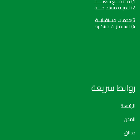
1) مجتمـــع سعيـــــد
2) تنميـة مستدامـــة
3)خدمات مستقبليــة
4) استثمارات مبتكـرة
روابط سريعة
الرئيسية
المدن
حدائق