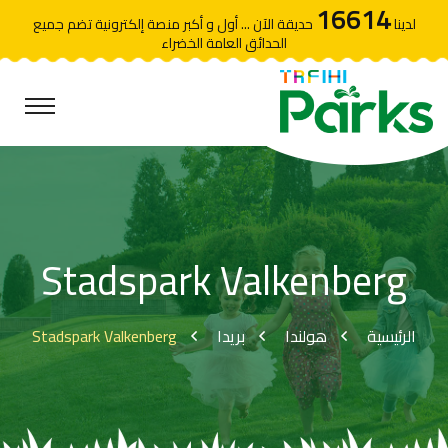
16614
لدينا
حديقة الآن ... أول و أكبر منصة إلكترونية تضم جميع
الحدائق العامة الخضراء
Stadspark Valkenberg
Stadspark Valkenberg
بريدا
هولندا
الرئيسية