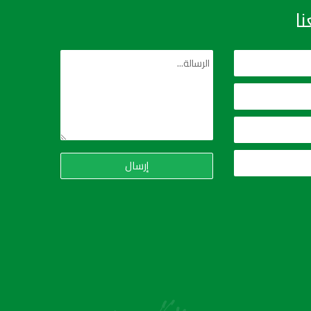
ا
إرسال