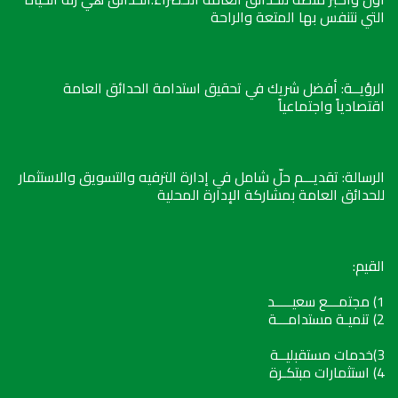
التي نتنفس بها المتعة والراحة
الرؤيــة: أفضل شريك في تحقيق استدامة الحدائق العامة
اقتصادياً واجتماعياً
الرسالة: تقديـــم حلّ شامل في إدارة الترفيه والتسويق والاستثمار
للحدائق العامة بمشاركة الإدارة المحلية
القيم:
1) مجتمـــع سعيـــــد
2) تنميـة مستدامـــة
3)خدمات مستقبليــة
4) استثمارات مبتكـرة