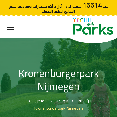
16614
لدينا
حديقة الآن ... أول و أكبر منصة إلكترونية تضم جميع
الحدائق العامة الخضراء
Kronenburgerpark
Nijmegen
الرئيسية
هولندا
نيميجن
Kronenburgerpark Nijmegen