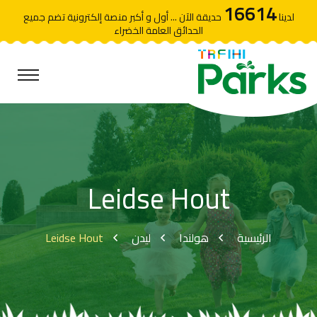
16614
لدينا
حديقة الآن ... أول و أكبر منصة إلكترونية تضم جميع
الحدائق العامة الخضراء
Leidse Hout
Leidse Hout
ليدن
هولندا
الرئيسية