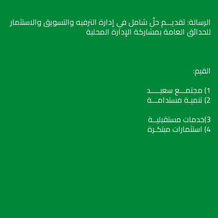
الرسالة: تقديـــم حلّ شامل في إدارة الترفيه والتسويق والاستثمار
للحدائق العامة بمشاركة الإدارة المحلية
القيم:
1) مجتمـــع سعيـــــد
2) تنميـة مستدامـــة
3)خدمات مستقبليــة
4) استثمارات مبتكـرة