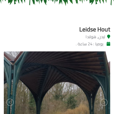
Leidse Hout
ليدن, هولندا
يوميا : 24 ساعة .