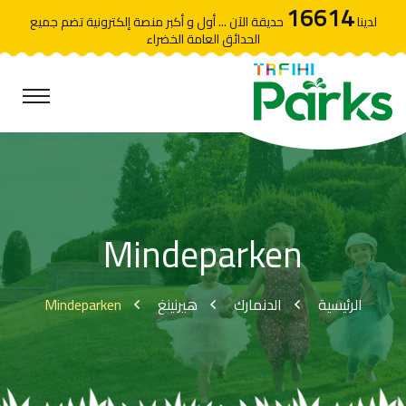
16614
لدينا
حديقة الآن ... أول و أكبر منصة إلكترونية تضم جميع
الحدائق العامة الخضراء
Mindeparken
Mindeparken
هيرنينغ
الدنمارك
الرئيسية