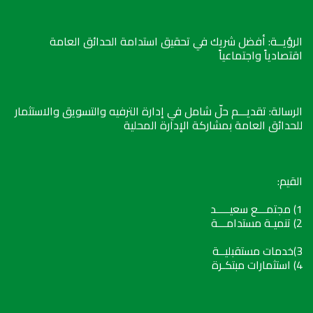
الرؤيــة: أفضل شريك في تحقيق استدامة الحدائق العامة
اقتصادياً واجتماعياً
الرسالة: تقديـــم حلّ شامل في إدارة الترفيه والتسويق والاستثمار
للحدائق العامة بمشاركة الإدارة المحلية
القيم:
1) مجتمـــع سعيـــــد
2) تنميـة مستدامـــة
3)خدمات مستقبليــة
4) استثمارات مبتكـرة