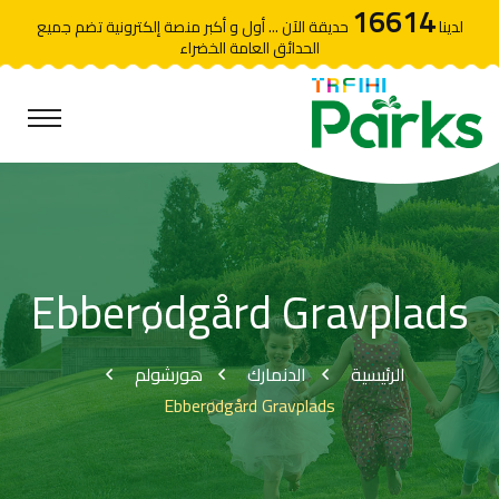
16614
لدينا
حديقة الآن ... أول و أكبر منصة إلكترونية تضم جميع
الحدائق العامة الخضراء
Ebberødgård Gravplads
الرئيسية
الدنمارك
هورشولم
Ebberødgård Gravplads