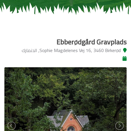
Ebberødgård Gravplads
Sophie Magdelenes Vej 16, 3460 Birkerød, الدنمارك