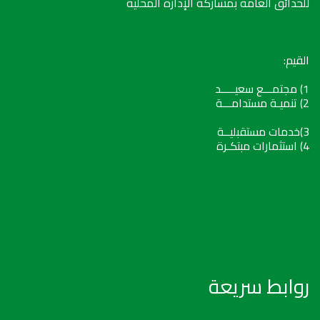
للحدائق العامة بمشاركة الإدارة المحلية
القيم:
1) مجتمـــع سعيـــــد
2) تنميـة مستدامـــة
3)خدمات مستقبليــة
4) استثمارات مبتكـرة
روابط سريعة