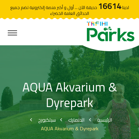
16614
لدينا
حديقة الآن ... أول و أكبر منصة إلكترونية تضم جميع
الحدائق العامة الخضراء
AQUA Akvarium &
Dyrepark
الرئيسية
الدنمارك
سيلكبورج
AQUA Akvarium & Dyrepark