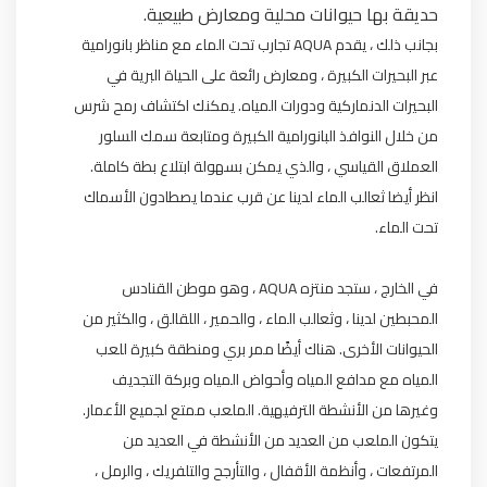
حديقة بها حيوانات محلية ومعارض طبيعية.
بجانب ذلك ، يقدم AQUA تجارب تحت الماء مع مناظر بانورامية
عبر البحيرات الكبيرة ، ومعارض رائعة على الحياة البرية في
البحيرات الدنماركية ودورات المياه. يمكنك اكتشاف رمح شرس
من خلال النوافذ البانورامية الكبيرة ومتابعة سمك السلور
العملاق القياسي ، والذي يمكن بسهولة ابتلاع بطة كاملة.
انظر أيضا ثعالب الماء لدينا عن قرب عندما يصطادون الأسماك
تحت الماء.
في الخارج ، ستجد منتزه AQUA ، وهو موطن القنادس
المحبطين لدينا ، وثعالب الماء ، والحمير ، اللقالق ، والكثير من
الحيوانات الأخرى. هناك أيضًا ممر بري ومنطقة كبيرة للعب
المياه مع مدافع المياه وأحواض المياه وبركة التجديف
وغيرها من الأنشطة الترفيهية. الملعب ممتع لجميع الأعمار.
يتكون الملعب من العديد من الأنشطة في العديد من
المرتفعات ، وأنظمة الأقفال ، والتأرجح والتلفريك ، والرمل ،