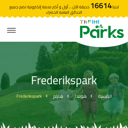
16614
لدينا
حديقة الآن ... أول و أكبر منصة إلكترونية تضم جميع
الحدائق العامة الخضراء
Frederikspark
Frederikspark
هارلم
هولندا
الرئيسية