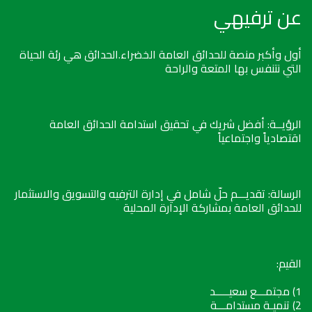
عن ترفيهي
أول وأكبر منصة للحدائق العامة الخضراء.الحدائق هي رئة الحياة
التي نتنفس بها المتعة والراحة
الرؤيــة: أفضل شريك في تحقيق استدامة الحدائق العامة
اقتصادياً واجتماعياً
الرسالة: تقديـــم حلّ شامل في إدارة الترفيه والتسويق والاستثمار
للحدائق العامة بمشاركة الإدارة المحلية
القيم:
1) مجتمـــع سعيـــــد
2) تنميـة مستدامـــة