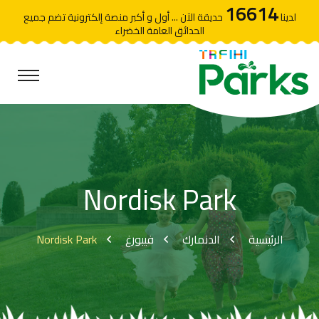
16614
لدينا
حديقة الآن ... أول و أكبر منصة إلكترونية تضم جميع
الحدائق العامة الخضراء
Nordisk Park
Nordisk Park
فيبورغ
الدنمارك
الرئيسية