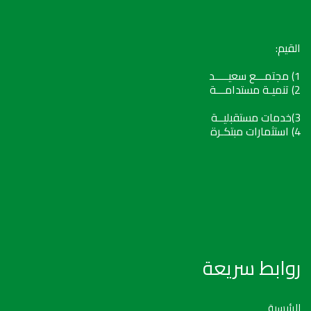
القيم:
1) مجتمـــع سعيـــــد
2) تنميـة مستدامـــة
3)خدمات مستقبليــة
4) استثمارات مبتكـرة
روابط سريعة
الرئيسية