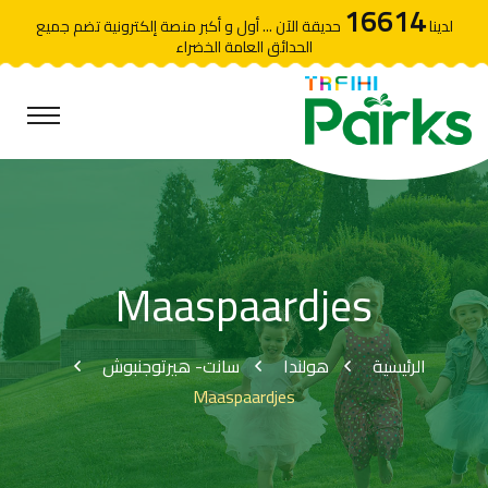
16614
لدينا
حديقة الآن ... أول و أكبر منصة إلكترونية تضم جميع
الحدائق العامة الخضراء
Maaspaardjes
الرئيسية
هولندا
سانت- هيرتوجنبوش
Maaspaardjes