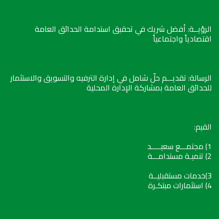
الرؤيــة: أفضل شريك في تحقيق استدامة الحدائق العامة
اقتصادياً واجتماعياً
الرسالة: تقديـــم حلّ شامل في إدارة الترفيه والتسويق والاستثمار
للحدائق العامة بمشاركة الإدارة المحلية
القيم:
1) مجتمـــع سعيـــــد
2) تنميـة مستدامـــة
3)خدمات مستقبليــة
4) استثمارات مبتكـرة