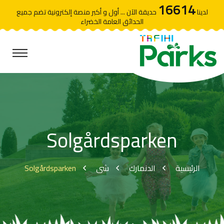
16614
لدينا
حديقة الآن ... أول و أكبر منصة إلكترونية تضم جميع
الحدائق العامة الخضراء
Solgårdsparken
Solgårdsparken
شى
الدنمارك
الرئيسية