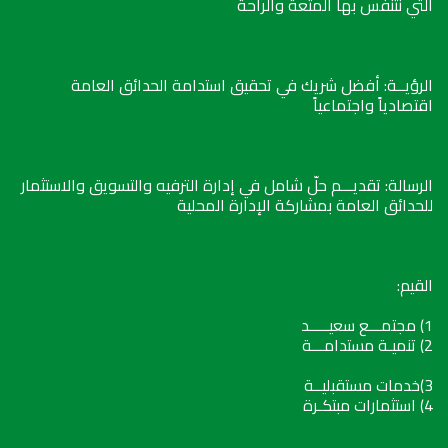
التي نتنفس بها المتعة والراحة
الرؤيــة: أفضل شريك في تحقيق استدامة الحدائق العامة
اقتصادياً واجتماعياً
الرسالة: تقديـــم حلّ شامل في إدارة الترفيه والتسويق والاستثمار
للحدائق العامة بمشاركة الإدارة المحلية
القيم:
1) مجتمـــع سعيـــــد
2) تنميـة مستدامـــة
3)خدمات مستقبليــة
4) استثمارات مبتكـرة