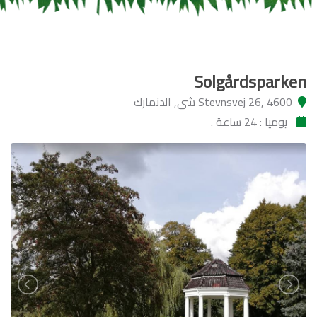
Solgårdsparken
Stevnsvej 26, 4600 شى, الدنمارك
يوميا : 24 ساعة .