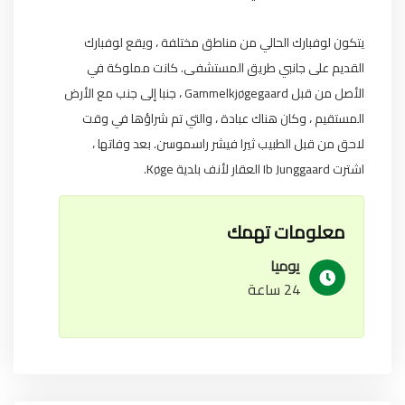
يتكون لوفبارك الحالي من مناطق مختلفة ، ويقع لوفبارك
القديم على جانبي طريق المستشفى. كانت مملوكة في
الأصل من قبل Gammelkjøgegaard ، جنبا إلى جنب مع الأرض
المستقيم ، وكان هناك عبادة ، والتي تم شراؤها في وقت
لاحق من قبل الطبيب ثيرا فيشر راسموسن. بعد وفاتها ،
اشترت Ib Junggaard العقار لأنف بلدية Køge.
معلومات تهمك
يوميا
24 ساعة