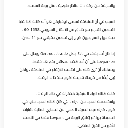
والحديقة من بركة ذات مناظر طبيعية ، مثل بركة السمك.
السبب في أن المنطقة تسمى لوفباركن هو أنه كانت هنا بقايا
التحصين القديم مع خندق من الاحتلال السويدي 1658-60 ،
حيث حول السويديون كوج إلى تحصين حقيقي مع 11 حصن.
إذا كان أحد يقف في Sct. يطل Gertrudsstræde ويطل على
Lovparken على أن أحد هذه المعاقل يقع هنا فقط ،
ويمكنك أن ترى ذلك على اختلاف الارتفاع في المنطقة ، ولكن
يُرى أيضًا من خريطة قديمة لكوج منذ ذلك الوقت.
كانت هناك البرك المتبقية كذكرات في ذلك الوقت ،
واستخدمت العديد من البرك ، التي كان هناك العديد منها في
كوج ، كبرك مياه الصرف الصحي من المجاري المائية للتيارات
المحيطة بها. تم إغلاق البركة في Lovpark فقط في النصف
الأخير من القرن الماضي.