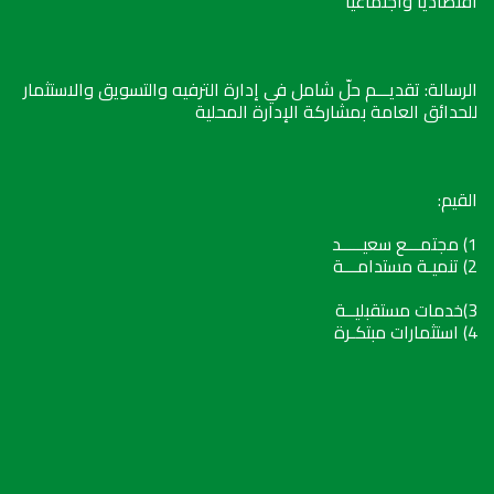
اقتصادياً واجتماعياً
الرسالة: تقديـــم حلّ شامل في إدارة الترفيه والتسويق والاستثمار
للحدائق العامة بمشاركة الإدارة المحلية
القيم:
1) مجتمـــع سعيـــــد
2) تنميـة مستدامـــة
3)خدمات مستقبليــة
4) استثمارات مبتكـرة