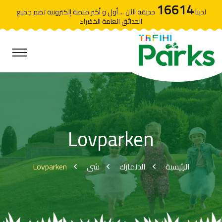
16614
لدينا
حديقة الآن ... أول و أكبر منصة إلكترونية تضم جميع
الحدائق العامة الخضراء
Lovparken
Lovparken
شى
الدنمارك
الرئيسية