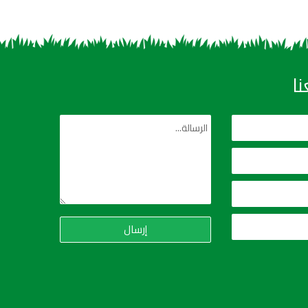
ا
إرسال