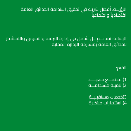
الرؤيــة: أفضل شريك في تحقيق استدامة الحدائق العامة
اقتصادياً واجتماعياً
الرسالة: تقديـــم حلّ شامل في إدارة الترفيه والتسويق والاستثمار
للحدائق العامة بمشاركة الإدارة المحلية
القيم:
1) مجتمـــع سعيـــــد
2) تنميـة مستدامـــة
3)خدمات مستقبليــة
4) استثمارات مبتكـرة