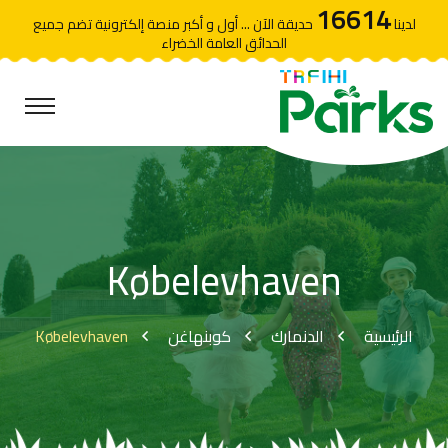
16614
لدينا
حديقة الآن ... أول و أكبر منصة إلكترونية تضم جميع
الحدائق العامة الخضراء
Købelevhaven
Købelevhaven
كوبنهاغن
الدنمارك
الرئيسية