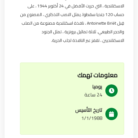
الاسكتلندية ، التي حررت الأفضل في 24 أكتوبر 1944 ، على
حساب 120 جنديا سقطوا. يمثل النصب التذكاري ، المصنوع من
قِبل Antoinette Briët ، نافذة اسكتلندية مصنوعة من الصلب
والحجر الطبيعي. ثلاثة تماثيل برونزية ، تمثل الجنود
الاسكتلنديين ، تقفز عبر النافذة لجلب الحرية.
معلومات تهمك
يوميا
24 ساعة
تاريخ التأسيس
1/1/1988