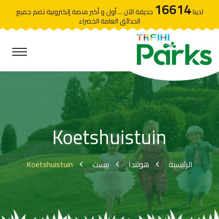
16614
لدينا
حديقة الآن ... أول و أكبر منصة إلكترونية تضم جميع
الحدائق العامة الخضراء
Koetshuistuin
Koetshuistuin
بيست
هولندا
الرئيسية