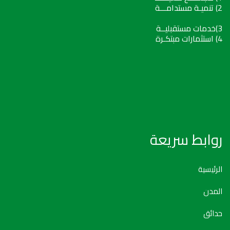
2) تنميـة مستدامـــة
3)خدمات مستقبليــة
4) استثمارات مبتكـرة
روابط سريعة
الرئيسية
المدن
حدائق