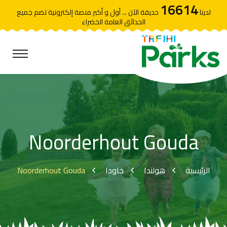
16614
لدينا
حديقة الآن ... أول و أكبر منصة إلكترونية تضم جميع
الحدائق العامة الخضراء
Noorderhout Gouda
Noorderhout Gouda
خاودا
هولندا
الرئيسية