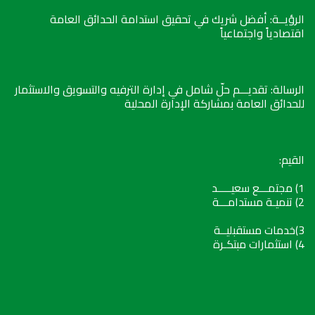
الرؤيــة: أفضل شريك في تحقيق استدامة الحدائق العامة
اقتصادياً واجتماعياً
الرسالة: تقديـــم حلّ شامل في إدارة الترفيه والتسويق والاستثمار
للحدائق العامة بمشاركة الإدارة المحلية
القيم:
1) مجتمـــع سعيـــــد
2) تنميـة مستدامـــة
3)خدمات مستقبليــة
4) استثمارات مبتكـرة